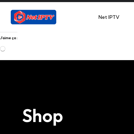
Net IPTV
J’aime ça :
Shop