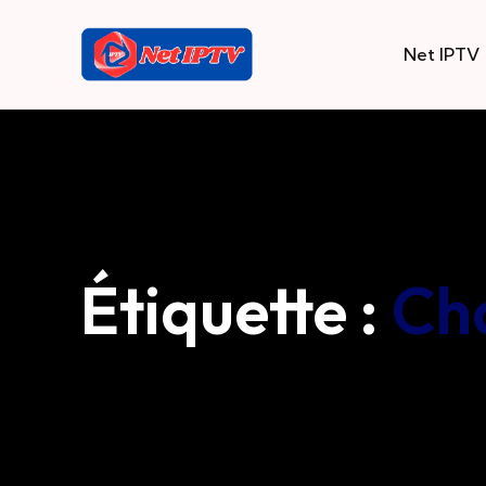
Net IPTV
Étiquette :
Ch