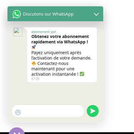
Discutons sur WhatsApp
abonnement ipvt
Obtenez votre abonnement
rapidement via WhatsApp !
Payez uniquement après
l’activation de votre demande.
Contactez-nous
maintenant pour une
activation instantanée !
07:35
u
"
W
n
+
h
d
c
a