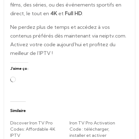
films, des séries, ou des événements sportifs en
direct, le tout en
4K
et
Full HD
.
Ne perdez plus de temps et accédez à vos
contenus préférés dès maintenant via
neiptv.com
.
Activez votre code aujourd’hui et profitez du
meilleur de l’IPTV !
J’aime ça :
C
h
a
r
Similaire
g
e
Discover Iron TV Pro
Iron TV Pro Activation
Codes: Affordable 4K
Code : télécharger,
m
IPTV
installer et activer